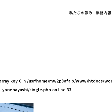
私たちの強み
業務内容
array key 0 in
/usr/home/mw2p8afajb/www/htdocs/wor
-yonebayashi/single.php
on line
33